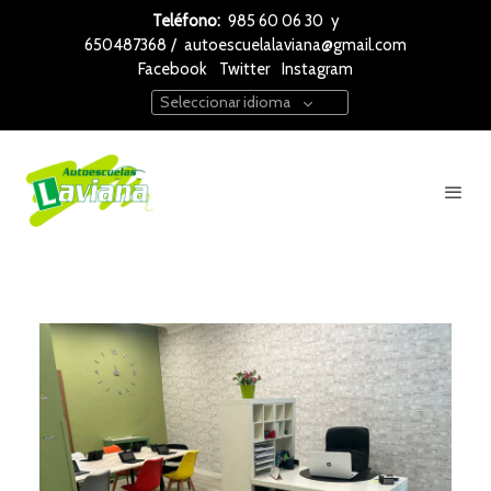
Teléfono:
985 60 06 30
y
650487368
/
autoescuelalaviana@gmail.com
Facebook
Twitter
Instagram
Seleccionar idioma