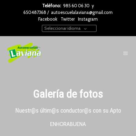
Teléfono:
985 60 06 30
y
650487368
/
autoescuelalaviana@gmail.com
Facebook
Twitter
Instagram
Seleccionar idioma
Galería de fotos
Nuestr@s últim@s conductor@s con su Apto
ENHORABUENA